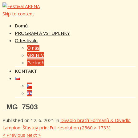
Skip to content
Domů
PROGRAM A VSTUPENKY
O festivalu
O nás
ARCHIV
Partneři
KONTAKT
_MG_7503
Published on
12. 6. 2021
in
Divadlo bratří Formanů & Divadlo
Lampion: Šťastný princ
Full resolution (2560 × 1733)
<
Previous
Next
>