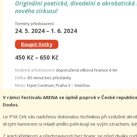
Originální poetická, divadelní a akrobatick
nového cirkusu!
Termíny představení:
24. 5. 2024 – 1. 6. 2024
Koupit lístky
450 Kč – 650 Kč
Rodinné představení:
doporučená věková hranice 6 let
Délka:
85 minut bez přestávky
Místo:
Erpet Centrum, Praha 5 – Smíchov
V rámci festivalu ARENA se úplně poprvé v České republice 
Dodos.
Le P’tit Cirk vás nadchnou dokonalou technikou při vzdušné akroba
drzým humorem si mladí umělci pohrávají se svým strachem, když
Z jejich křehkosti a představivosti bez hranic se před diváky rod