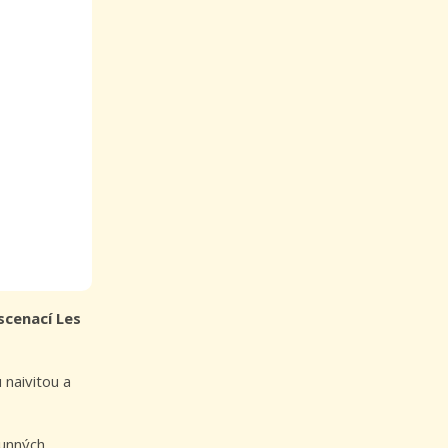
scenací Les
 naivitou a
runných