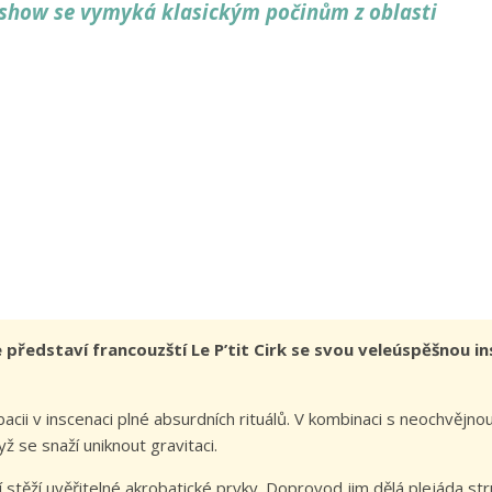
á show se vymyká klasickým počinům z oblasti
představí francouzští Le P’tit Cirk se svou veleúspěšnou in
cii v inscenaci plné absurdních rituálů. V kombinaci s neochvějnou
 se snaží uniknout gravitaci.
í stěží uvěřitelné akrobatické prvky. Doprovod jim dělá plejáda st