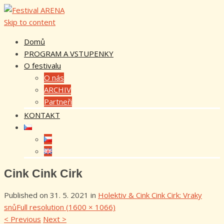
Skip to content
Domů
PROGRAM A VSTUPENKY
O festivalu
O nás
ARCHIV
Partneři
KONTAKT
Cink Cink Cirk
Published on
31. 5. 2021
in
Holektiv & Cink Cink Cirk: Vraky
snů
Full resolution (1600 × 1066)
<
Previous
Next
>