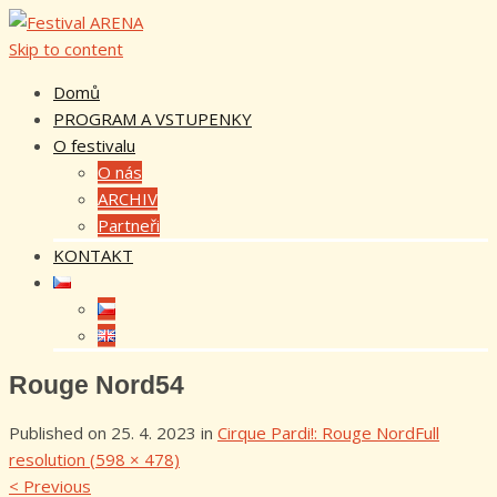
Skip to content
Domů
PROGRAM A VSTUPENKY
O festivalu
O nás
ARCHIV
Partneři
KONTAKT
Rouge Nord54
Published on
25. 4. 2023
in
Cirque Pardi!: Rouge Nord
Full
resolution (598 × 478)
<
Previous