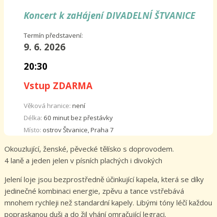
Koncert k zaHájení DIVADELNÍ ŠTVANICE
Termín představení:
9. 6.
2026
20:30
Vstup ZDARMA
Věková hranice:
není
Délka:
60 minut bez přestávky
Místo:
ostrov Štvanice, Praha 7
Okouzlující, ženské, pěvecké tělísko s doprovodem.
4 laně a jeden jelen v písních plachých i divokých
Jelení loje jsou bezprostředně účinkující kapela, která se díky
jedinečné kombinaci energie, zpěvu a tance vstřebává
mnohem rychleji než standardní kapely. Libými tóny léčí každou
popraskanou duši a do žil vhání omračující legraci.