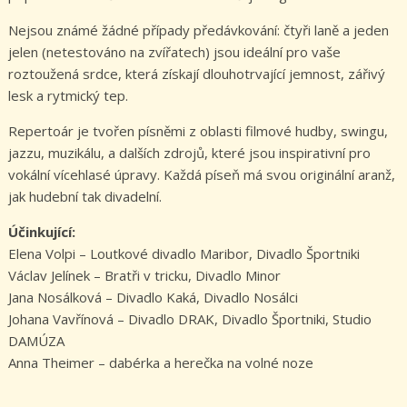
Nejsou známé žádné případy předávkování: čtyři laně a jeden
jelen (netestováno na zvířatech) jsou ideální pro vaše
roztoužená srdce, která získají dlouhotrvající jemnost, zářivý
lesk a rytmický tep.
Repertoár je tvořen písněmi z oblasti filmové hudby, swingu,
jazzu, muzikálu, a dalších zdrojů, které jsou inspirativní pro
vokální vícehlasé úpravy. Každá píseň má svou originální aranž,
jak hudební tak divadelní.
Účinkující:
Elena Volpi – Loutkové divadlo Maribor, Divadlo Športniki
Václav Jelínek – Bratři v tricku, Divadlo Minor
Jana Nosálková – Divadlo Kaká, Divadlo Nosálci
Johana Vavřínová – Divadlo DRAK, Divadlo Športniki, Studio
DAMÚZA
Anna Theimer – dabérka a herečka na volné noze