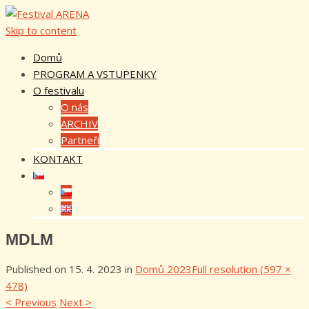
Skip to content
Domů
PROGRAM A VSTUPENKY
O festivalu
O nás
ARCHIV
Partneři
KONTAKT
MDLM
Published on
15. 4. 2023
in
Domů 2023
Full resolution (597 ×
478)
<
Previous
Next
>